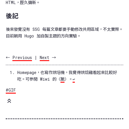
HTML，歷久彌新。
後記
後來發覺沒有 SSG 每篇文章都要手動修改共用區域，不太實際。
目前朝用 Hugo 加自製主題的方向實驗。
←
Previous
|
Next
→
Homepage，也寫作烘培機，我覺得烘焙雞看起來比較好
吃。可參閱 Wiwi 的〈
脆
〉。
↩
#GIF