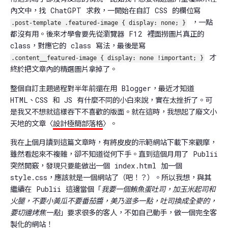
內文中，找 ChatGPT 求救，一開始在自訂 CSS 的欄位寫
，一點
.post-template .featured-image { display: none; }
都沒有用。後來才學會要先從瀏覽器 F12 裡面撈圖片真正的
class，對應它的 class 寫法，最後是寫
才
.content__featured-image { display: none !important; }
終於把文章內的精選圖片拿掉了。
整個自訂主題過程對半年前還在用 Blogger，最近才知道
HTML、CSS 和 JS 有什麼不同的小白來說，實在太挫折了。可
是我又不想就這樣吞下不喜歡的版面。就在這時，我想起了廢文小
天地的文章〈
設計極簡部落格
〉。
我在上個月讀到這篇文章時，有將皮皮的示範網站下載下來觀摩，
雖然看起來不複雜，卻不知道從何下手。直到這個月用了 Publii
突然開竅，發現只要能做出一個 index.html 加一個
style.css，應該就是一個網站了（吧！？）。所以我想，與其
繼續在 Publii 這邊當個「
我要一個鮪魚蛋吐司，加玉米起司和
火腿，不要小黃瓜不要番茄醬，美乃滋多一點，吐司換成全麥的，
要切邊烤焦一點
」要求很多的客人，不如自己動手，做一個完全客
製化的網站！