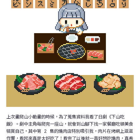
上次畫爬山小動畫的時候，為了蒐集資料我看了日劇《下山吃
飯》。劇中主角每爬完一座山，就會到山腳下找一家餐廳吃頓美食
犒賞自己，其中第 2 集的燒肉店特別吸引我，肉片在烤網上滋滋
作響，看起來真是太好吃了！看完了以後就一直好想吃燒肉，真希