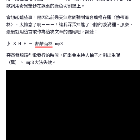
歌詞用奇異筆抄在課桌的綠色切割墊上。
會想起這些事，是因為前幾天無意間聽到電台廣播在播〈熱帶雨
林〉。太懷念了啊－－－！讓我深深掉進了回憶的漩渦裡。那麼，
最後就用這首歌作為這次文章的結尾吧，請聽：
♪ S.H.E –
熱帶雨林
.mp3
突然發現這些歌發行的時候，同樂會主持人柚子才剛出生呢
（驚）。.mp3大法失效。