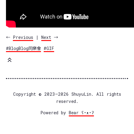
←
Previous
|
Next
→
#BlogBlog同樂會
#GIF
Copyright © 2023–2026 ShuyuLin. All rights
reserved.
Powered by
Bear
ʕ•ᴥ•ʔ