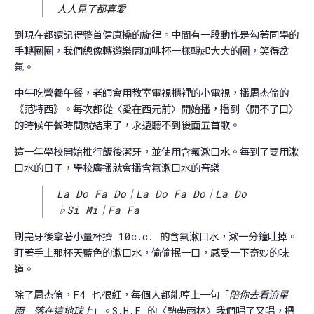
人人見了都喜愛
到現在都還記得整首健康操的旋律。中間有一段動作是勾著同學的
手轉圈圈，我們總像轉遊樂園咖啡杯一樣轉起大大的圈，笑得岔
氣。
中午吃營養午餐，老師會用教室電視櫃裡的小電視，播周杰倫的
《范特西》。每次都從〈愛在西元前〉開始播，播到〈開不了口〉
的時候午餐時間就結束了，永遠聽不到後面五首歌。
這一年學校開始推行飯後潔牙，並使用含氟漱口水。每到了要用漱
口水的日子，學校廣播就會播含氟漱口水的音樂
La Do Fa Do｜La Do Fa Do｜La Do
♭Si Mi｜Fa Fa
刷完牙後拿著小量杯擠 10c.c. 的含氟漱口水，漱一分鐘吐掉。
盯著手上那杯天藍色的漱口水，偷偷抿一口，感受一下奇妙的味
道。
除了周杰倫，F4 也很紅，每個人都能哼上一句「
陪你去看流星
雨 落在這地球上
」。S.H.E 的〈熱帶雨林〉我們唱了又唱，把