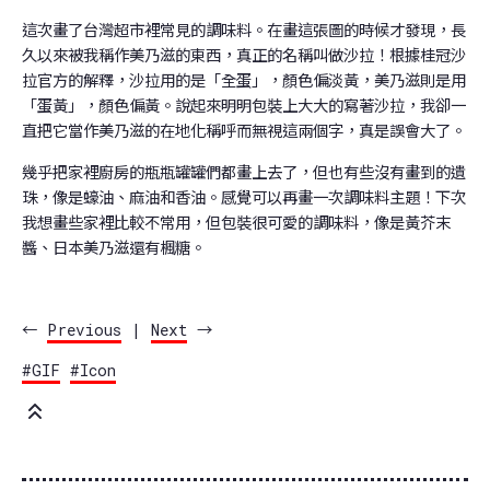
這次畫了台灣超市裡常見的調味料。在畫這張圖的時候才發現，長
久以來被我稱作美乃滋的東西，真正的名稱叫做沙拉！根據桂冠沙
拉官方的解釋，沙拉用的是「全蛋」，顏色偏淡黃，美乃滋則是用
「蛋黃」，顏色偏黃。說起來明明包裝上大大的寫著沙拉，我卻一
直把它當作美乃滋的在地化稱呼而無視這兩個字，真是誤會大了。
幾乎把家裡廚房的瓶瓶罐罐們都畫上去了，但也有些沒有畫到的遺
珠，像是蠔油、麻油和香油。感覺可以再畫一次調味料主題！下次
我想畫些家裡比較不常用，但包裝很可愛的調味料，像是黃芥末
醬、日本美乃滋還有楓糖。
←
Previous
|
Next
→
#GIF
#Icon